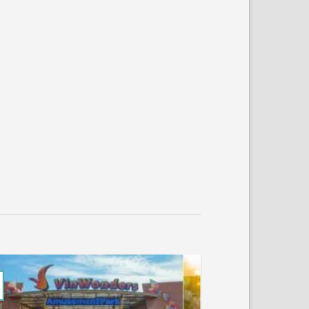
27
Th8