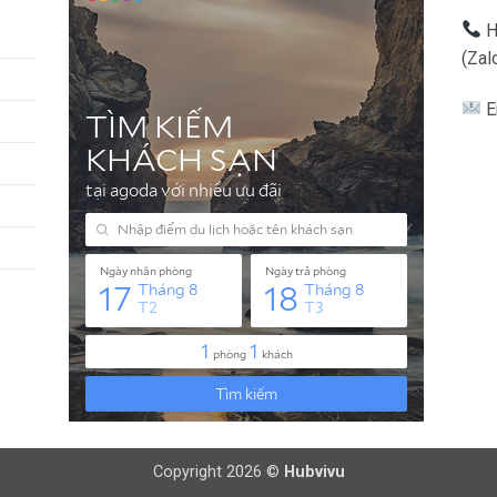
H
(Zal
E
Copyright 2026 ©
Hubvivu