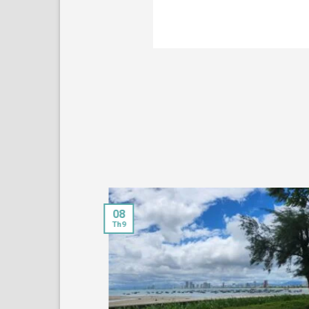
08
Th9