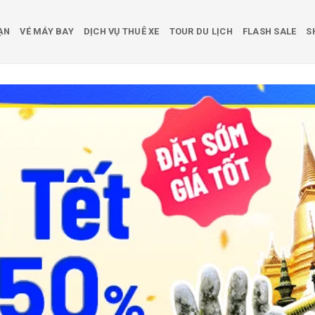
ẠN
VÉ MÁY BAY
DỊCH VỤ THUÊ XE
TOUR DU LỊCH
FLASH SALE
S