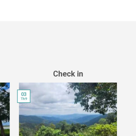
Check in
03
Th9