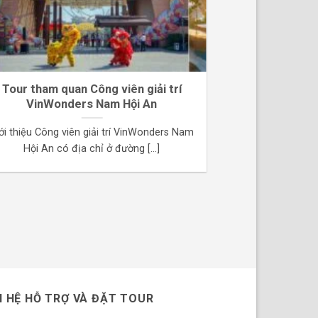
Tour tham quan Công viên giải trí
Tour Du lịch 
VinWonders Nam Hội An
Bà Nà Hills
ới thiệu Công viên giải trí VinWonders Nam
Giới thiệu về Bà
Hội An có địa chỉ ở đường [...]
năm t
N HỆ HỖ TRỢ VÀ ĐẶT TOUR