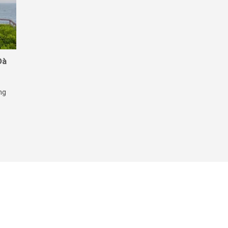
Đà
ng