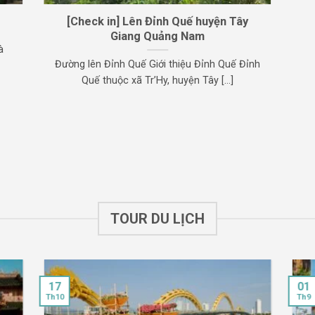
[Check in] Lên Đỉnh Quế huyện Tây
Giang Quảng Nam
à
Đường lên Đỉnh Quế Giới thiệu Đỉnh Quế Đỉnh
Quế thuộc xã Tr’Hy, huyện Tây [...]
TOUR DU LỊCH
17
01
Th10
Th9