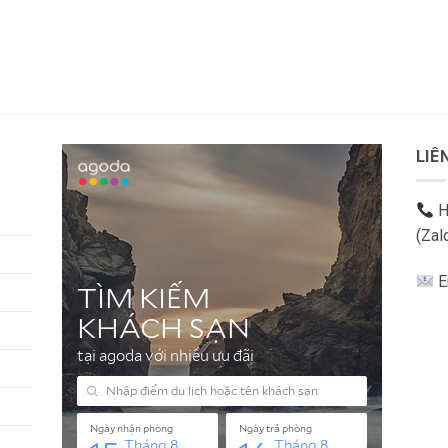
LIÊ
H
(Zal
E