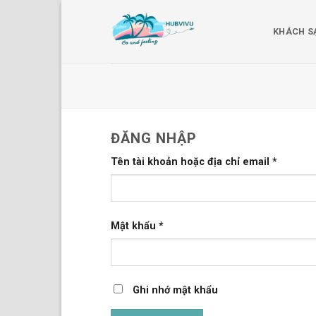
Bỏ
qua
KHÁCH S
nội
dung
ĐĂNG NHẬP
Bắt
Tên tài khoản hoặc địa chỉ email
*
buộc
Bắt
Mật khẩu
*
buộc
Ghi nhớ mật khẩu