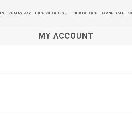
ẠN
VÉ MÁY BAY
DỊCH VỤ THUÊ XE
TOUR DU LỊCH
FLASH SALE
S
MY ACCOUNT