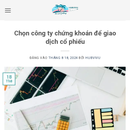
Bỏ
qua
nội
dung
Chọn công ty chứng khoán để giao
dịch cổ phiếu
ĐĂNG VÀO
THÁNG 8 18, 2024
BỞI
HUBVIVU
18
Th8