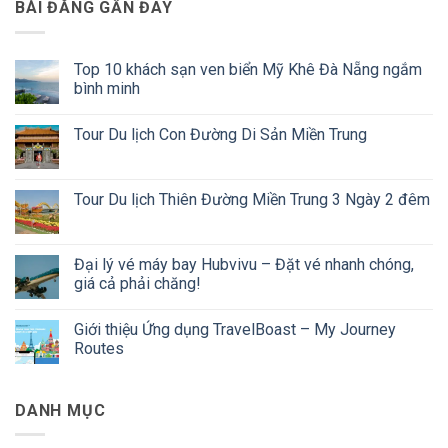
BÀI ĐĂNG GẦN ĐÂY
Top 10 khách sạn ven biển Mỹ Khê Đà Nẵng ngắm
bình minh
Không
có
Tour Du lịch Con Đường Di Sản Miền Trung
bình
luận
Không
ở
có
Top
bình
10
luận
Tour Du lịch Thiên Đường Miền Trung 3 Ngày 2 đêm
khách
ở
sạn
Tour
Không
ven
Du
có
biển
lịch
bình
Mỹ
Con
luận
Đại lý vé máy bay Hubvivu – Đặt vé nhanh chóng,
Khê
Đường
ở
Đà
giá cả phải chăng!
Di
Tour
Nẵng
Sản
Du
ngắm
Không
Miền
lịch
bình
có
Trung
Thiên
Giới thiệu Ứng dụng TravelBoast – My Journey
minh
bình
Đường
luận
Routes
Miền
ở
Trung
Đại
Không
3
lý
có
Ngày
vé
bình
2
DANH MỤC
máy
luận
đêm
bay
ở
Hubvivu
Giới
–
thiệu