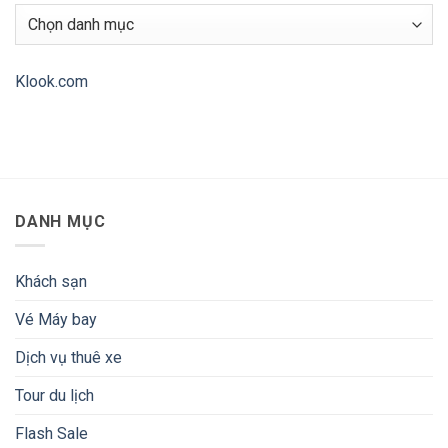
Đặt
Ứng
Danh
vé
dụng
mục
nhanh
TravelBoast
chóng,
–
giá
My
cả
Journey
Klook.com
phải
Routes
chăng!
DANH MỤC
Khách sạn
Vé Máy bay
Dịch vụ thuê xe
Tour du lịch
Flash Sale