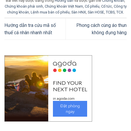
Bài viết này được đăng trong
Hướng dẫn
và được gắn thẻ
Chứng khoán
,
Chứng khoán phái sinh
,
Chứng khoán Việt Nam
,
Cổ phiếu
,
Cổ tức
,
Công ty
chứng khoán
,
Lệnh mua bán cổ phiếu
,
Sàn HNX
,
Sàn HOSE
,
TCBS
,
TCX
.
Hướng dẫn tra cứu mã số
Phong cách cùng áo thun
thuế cá nhân nhanh nhất
không đụng hàng