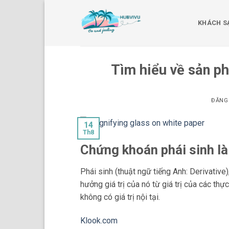
Bỏ
qua
KHÁCH S
nội
dung
Tìm hiểu về sản p
ĐĂNG
14
Th8
Chứng khoán phái sinh là
Phái sinh (thuật ngữ tiếng Anh: Derivative)
hưởng giá trị của nó từ giá trị của các thự
không có giá trị nội tại.
Klook.com