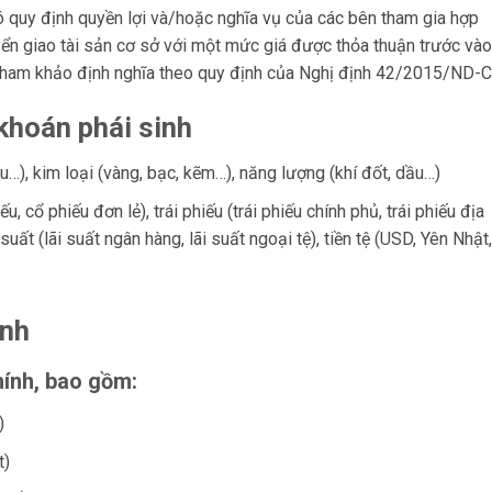
 quy định quyền lợi và/hoặc nghĩa vụ của các bên tham gia hợp
yển giao tài sản cơ sở với một mức giá được thỏa thuận trước vào
ham khảo định nghĩa theo quy định của Nghị định 42/2015/ND-
khoán phái sinh
u…), kim loại (vàng, bạc, kẽm…), năng lượng (khí đốt, dầu…)
ếu, cổ phiếu đơn lẻ), trái phiếu (trái phiếu chính phủ, trái phiếu địa
suất (lãi suất ngân hàng, lãi suất ngoại tệ), tiền tệ (USD, Yên Nhật,
inh
hính, bao gồm:
)
t)