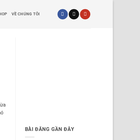
HOP
VỀ CHÚNG TÔI
hừa
nó
BÀI ĐĂNG GẦN ĐÂY