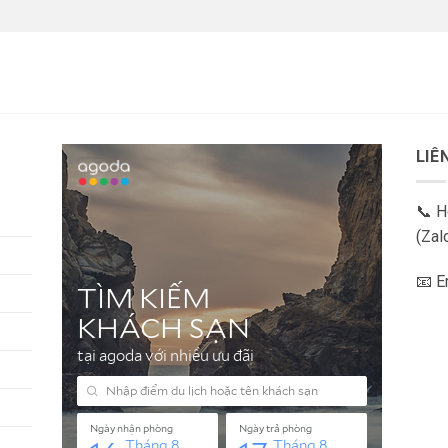
LIÊ
📞 H
(Zal
📧 E