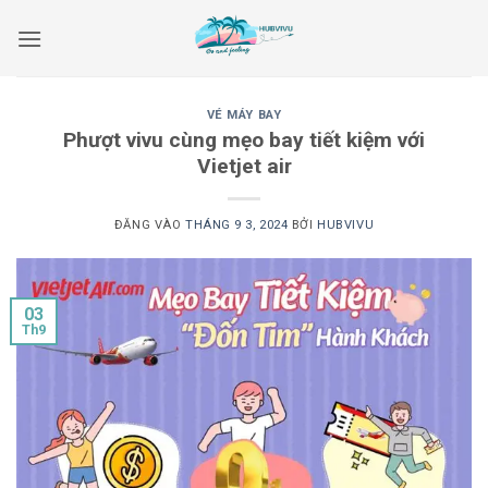
Bỏ
qua
nội
dung
VÉ MÁY BAY
Phượt vivu cùng mẹo bay tiết kiệm với
Vietjet air
ĐĂNG VÀO
THÁNG 9 3, 2024
BỞI
HUBVIVU
03
Th9