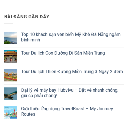
BÀI ĐĂNG GẦN ĐÂY
Top 10 khách sạn ven biển Mỹ Khê Đà Nẵng ngắm
bình minh
Không
có
Tour Du lịch Con Đường Di Sản Miền Trung
bình
luận
Không
ở
có
Top
bình
10
luận
Tour Du lịch Thiên Đường Miền Trung 3 Ngày 2 đêm
khách
ở
sạn
Tour
Không
ven
Du
có
biển
lịch
bình
Mỹ
Con
luận
Đại lý vé máy bay Hubvivu – Đặt vé nhanh chóng,
Khê
Đường
ở
Đà
giá cả phải chăng!
Di
Tour
Nẵng
Sản
Du
ngắm
Không
Miền
lịch
bình
có
Trung
Thiên
Giới thiệu Ứng dụng TravelBoast – My Journey
minh
bình
Đường
luận
Routes
Miền
ở
Trung
Đại
Không
3
lý
có
Ngày
vé
bình