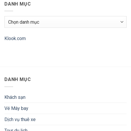
2
DANH MỤC
máy
luận
đêm
bay
ở
Hubvivu
Giới
–
thiệu
Đặt
Ứng
Danh
vé
dụng
mục
nhanh
TravelBoast
chóng,
–
giá
My
cả
Journey
Klook.com
phải
Routes
chăng!
DANH MỤC
Khách sạn
Vé Máy bay
Dịch vụ thuê xe
Tour du lịch