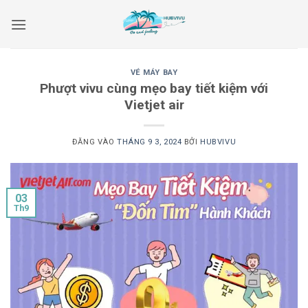
Bỏ
qua
nội
dung
VÉ MÁY BAY
Phượt vivu cùng mẹo bay tiết kiệm với
Vietjet air
ĐĂNG VÀO
THÁNG 9 3, 2024
BỞI
HUBVIVU
03
Th9