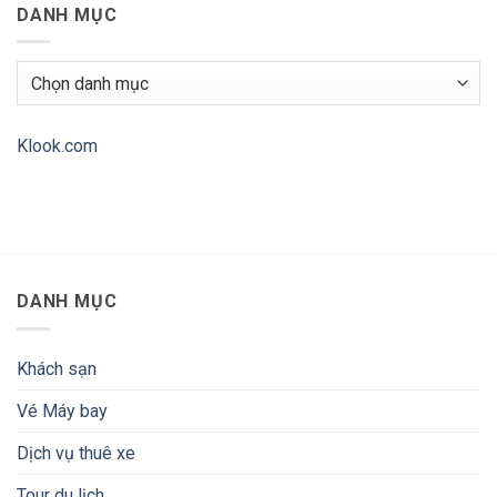
2
DANH MỤC
máy
luận
đêm
bay
ở
Hubvivu
Giới
–
thiệu
Đặt
Ứng
Danh
vé
dụng
mục
nhanh
TravelBoast
chóng,
–
giá
My
cả
Journey
Klook.com
phải
Routes
chăng!
DANH MỤC
Khách sạn
Vé Máy bay
Dịch vụ thuê xe
Tour du lịch