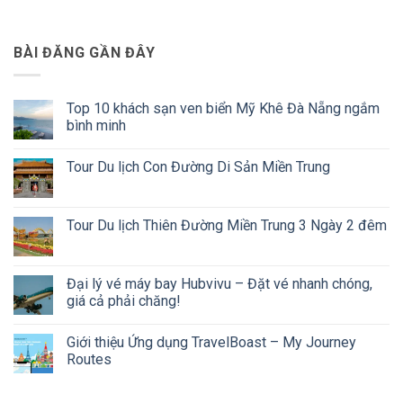
BÀI ĐĂNG GẦN ĐÂY
Top 10 khách sạn ven biển Mỹ Khê Đà Nẵng ngắm
bình minh
Không
có
Tour Du lịch Con Đường Di Sản Miền Trung
bình
luận
Không
ở
có
Top
bình
10
luận
Tour Du lịch Thiên Đường Miền Trung 3 Ngày 2 đêm
khách
ở
sạn
Tour
Không
ven
Du
có
biển
lịch
bình
Mỹ
Con
luận
Đại lý vé máy bay Hubvivu – Đặt vé nhanh chóng,
Khê
Đường
ở
Đà
giá cả phải chăng!
Di
Tour
Nẵng
Sản
Du
ngắm
Không
Miền
lịch
bình
có
Trung
Thiên
Giới thiệu Ứng dụng TravelBoast – My Journey
minh
bình
Đường
luận
Routes
Miền
ở
Trung
Đại
Không
3
lý
có
Ngày
vé
bình